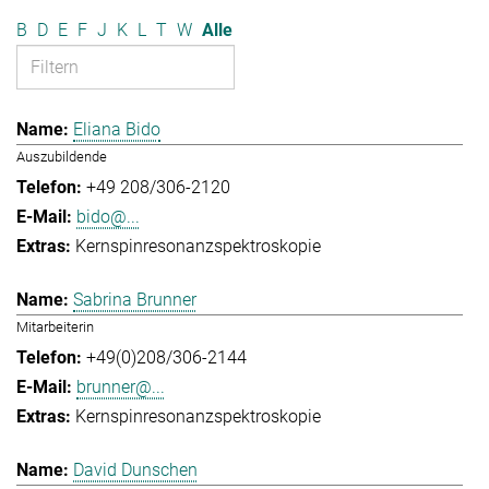
B
D
E
F
J
K
L
T
W
Alle
Eliana Bido
Auszubildende
+49 208/306-2120
bido@...
Kernspinresonanzspektroskopie
Sabrina Brunner
Mitarbeiterin
+49(0)208/306-2144
brunner@...
Kernspinresonanzspektroskopie
David Dunschen