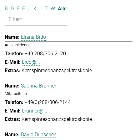
B
D
E
F
J
K
L
T
W
Alle
Eliana Bido
Auszubildende
+49 208/306-2120
bido@...
Kernspinresonanzspektroskopie
Sabrina Brunner
Mitarbeiterin
+49(0)208/306-2144
brunner@...
Kernspinresonanzspektroskopie
David Dunschen