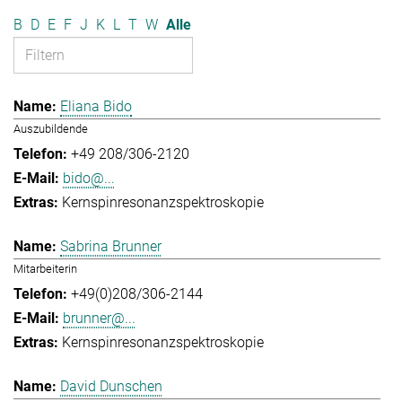
B
D
E
F
J
K
L
T
W
Alle
Eliana Bido
Auszubildende
+49 208/306-2120
bido@...
Kernspinresonanzspektroskopie
Sabrina Brunner
Mitarbeiterin
+49(0)208/306-2144
brunner@...
Kernspinresonanzspektroskopie
David Dunschen