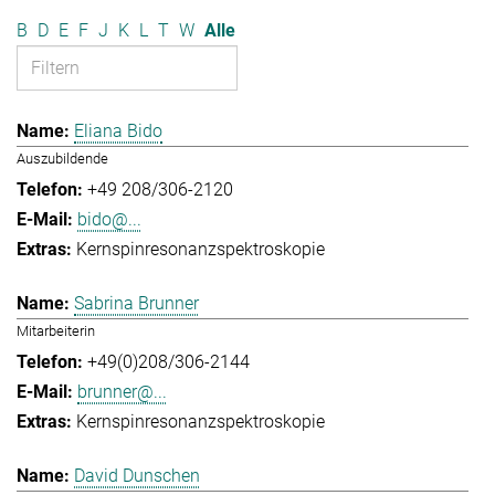
B
D
E
F
J
K
L
T
W
Alle
Eliana Bido
Auszubildende
+49 208/306-2120
bido@...
Kernspinresonanzspektroskopie
Sabrina Brunner
Mitarbeiterin
+49(0)208/306-2144
brunner@...
Kernspinresonanzspektroskopie
David Dunschen