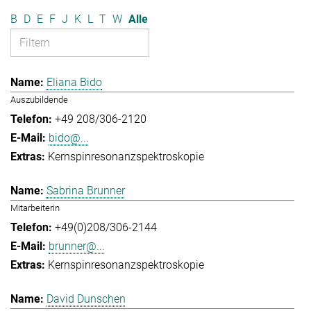
B
D
E
F
J
K
L
T
W
Alle
Eliana Bido
Auszubildende
+49 208/306-2120
bido@...
Kernspinresonanzspektroskopie
Sabrina Brunner
Mitarbeiterin
+49(0)208/306-2144
brunner@...
Kernspinresonanzspektroskopie
David Dunschen