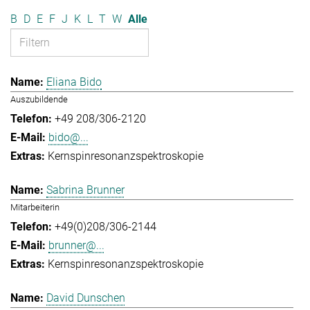
B
D
E
F
J
K
L
T
W
Alle
Eliana Bido
Auszubildende
+49 208/306-2120
bido@...
Kernspinresonanzspektroskopie
Sabrina Brunner
Mitarbeiterin
+49(0)208/306-2144
brunner@...
Kernspinresonanzspektroskopie
David Dunschen