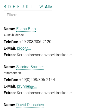
B
D
E
F
J
K
L
T
W
Alle
Eliana Bido
Auszubildende
+49 208/306-2120
bido@...
Kernspinresonanzspektroskopie
Sabrina Brunner
Mitarbeiterin
+49(0)208/306-2144
brunner@...
Kernspinresonanzspektroskopie
David Dunschen