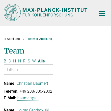
Hauptinhalt
IT Abteilung
Team IT Abteilung
Team
B
C
H
N
R
S
W
Alle
Christian Baumert
+49 208/306-2002
baumert@...
Holger Cendrowski