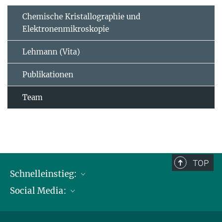
Chemische Kristallographie und
Elektronenmikroskopie
Lehmann (Vita)
Publikationen
Team
TOP
Schnelleinstieg:
Social Media:
Publikationen
Max-Planck-Gesellschaft
Facebook