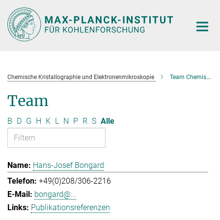
Hauptinhalt
Chemische Kristallographie und Elektronenmikroskopie
Team Chemische Kristallographie und Elektronenmikroskopie
Team
B
D
G
H
K
L
N
P
R
S
Alle
Hans-Josef Bongard
+49(0)208/306-2216
bongard@...
Publikationsreferenzen