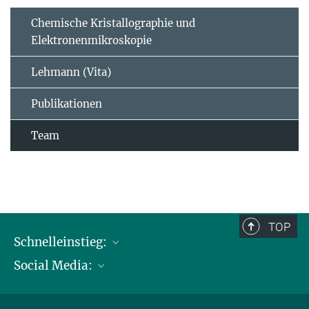
Chemische Kristallographie und
Elektronenmikroskopie
Lehmann (Vita)
Publikationen
Team
TOP
Schnelleinstieg:
Social Media:
Publikationen
Max-Planck-Gesellschaft
Facebook