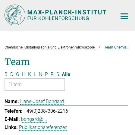
Hauptinhalt
Chemische Kristallographie und Elektronenmikroskopie
Team Chemische Kristallographie und Elektronenmikroskopie
Team
B
D
G
H
K
L
N
P
R
S
Alle
Hans-Josef Bongard
+49(0)208/306-2216
bongard@...
Publikationsreferenzen