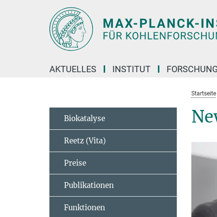
Hauptinhalt
AKTUELLES
INSTITUT
FORSCHUN
Startseite
Ne
Biokatalyse
Reetz (Vita)
Preise
Publikationen
Funktionen