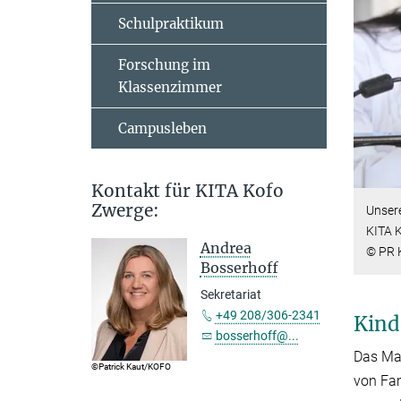
Schulpraktikum
Forschung im
Klassenzimmer
Campusleben
Kontakt für KITA Kofo
Zwerge:
Unser
KITA 
Andrea
© PR 
Bosserhoff
Sekretariat
+49 208/306-2341
Kind
bosserhoff@...
Das Max
©Patrick Kaut/KOFO
von Fam