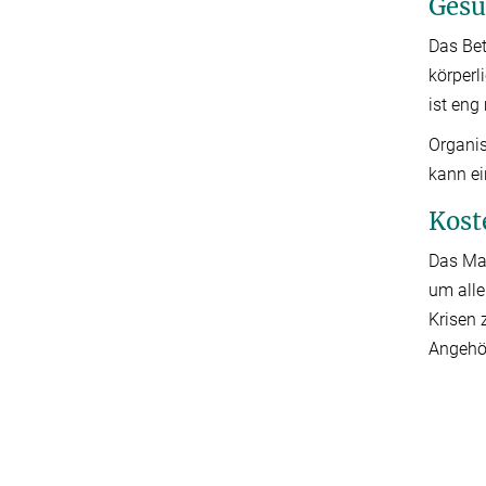
Gesu
Das Bet
körperl
ist eng
Organi
kann ei
Kost
Das Max
um alle
Krisen 
Angehör