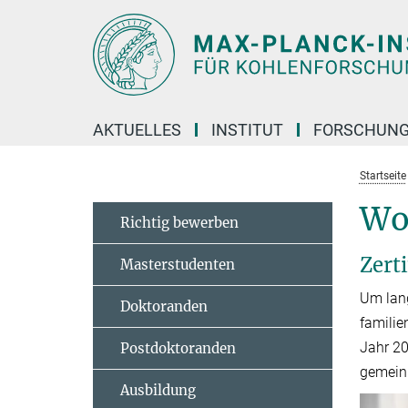
Hauptinhalt
AKTUELLES
INSTITUT
FORSCHUN
Startseite
Wo
Richtig bewerben
Zert
Masterstudenten
Um lang
Doktoranden
familie
Jahr 20
Postdoktoranden
gemein
Ausbildung