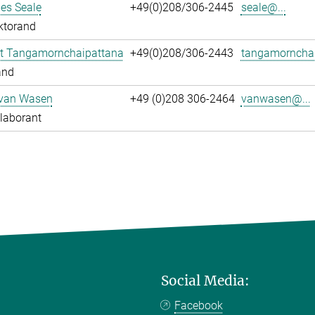
es Seale
+49(0)208/306-2445
seale@...
ktorand
t Tangamornchaipattana
+49(0)208/306-2443
tangamornchai
and
 van Wasen
+49 (0)208 306-2464
vanwasen@...
laborant
Social Media:
Facebook