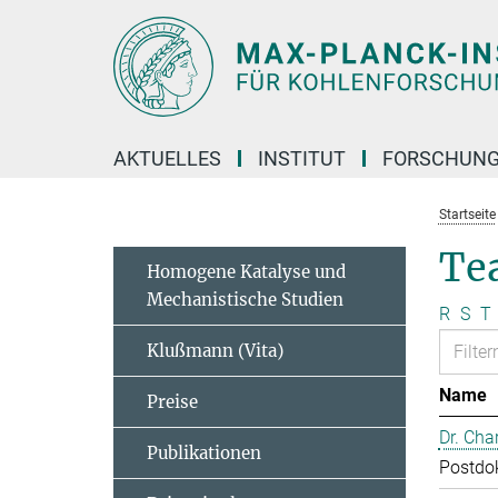
Hauptinhalt
AKTUELLES
INSTITUT
FORSCHUN
Startseite
Te
Homogene Katalyse und
Mechanistische Studien
R
S
T
Klußmann (Vita)
Name
Preise
Dr. Cha
Publikationen
Postdo