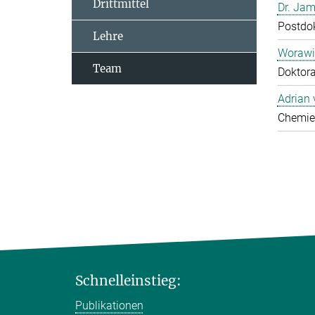
Drittmittel
Dr. Jam
Postdo
Lehre
Worawi
Team
Doktor
Adrian
Chemie
Schnelleinstieg:
Publikationen