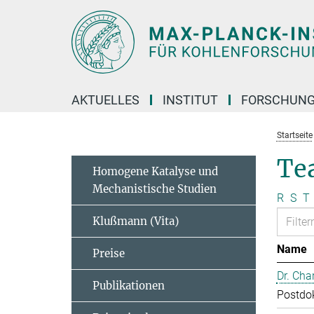
Hauptinhalt
AKTUELLES
INSTITUT
FORSCHUN
Startseite
Te
Homogene Katalyse und
Mechanistische Studien
R
S
T
Klußmann (Vita)
Name
Preise
Dr. Cha
Publikationen
Postdo