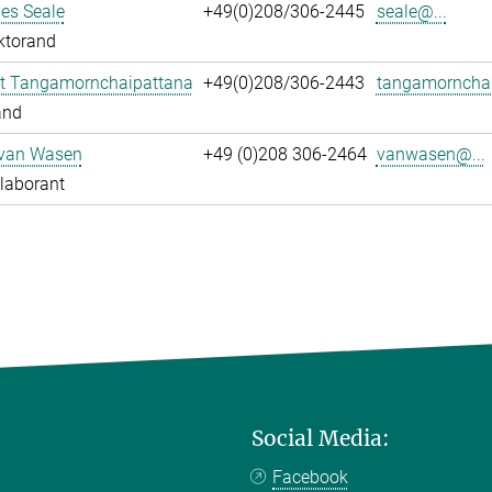
es Seale
+49(0)208/306-2445
seale@...
ktorand
t Tangamornchaipattana
+49(0)208/306-2443
tangamornchai
and
 van Wasen
+49 (0)208 306-2464
vanwasen@...
laborant
Social Media:
Facebook