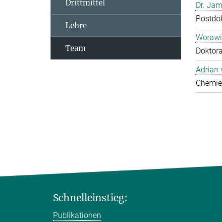
Drittmittel
Dr. Jam
Postdo
Lehre
Worawi
Team
Doktor
Adrian
Chemie
Schnelleinstieg:
Publikationen