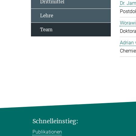
Drittmittel
Dr. Jam
Postdo
Lehre
Worawi
Team
Doktor
Adrian
Chemie
Schnelleinstieg:
Publikationen