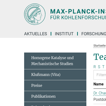
Hauptinhalt
AKTUELLES
INSTITUT
FORSCHUN
Startseite
Te
Homogene Katalyse und
Mechanistische Studien
R
S
T
Klußmann (Vita)
Name
Preise
Dr. Cha
Publikationen
Postdo