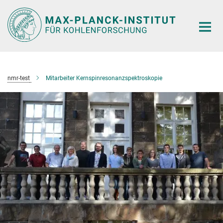
Hauptinhalt
nmr-test
Mitarbeiter Kernspinresonanzspektroskopie