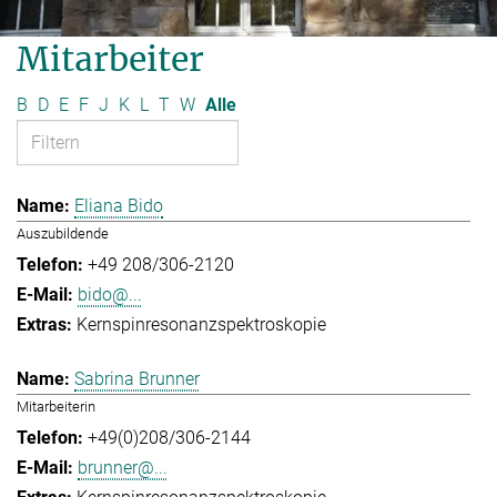
Mitarbeiter
B
D
E
F
J
K
L
T
W
Alle
Eliana Bido
Auszubildende
+49 208/306-2120
bido@...
Kernspinresonanzspektroskopie
Sabrina Brunner
Mitarbeiterin
+49(0)208/306-2144
brunner@...