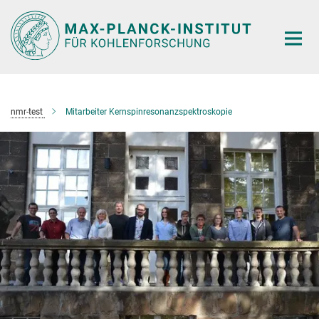
Hauptinhalt
nmr-test
Mitarbeiter Kernspinresonanzspektroskopie