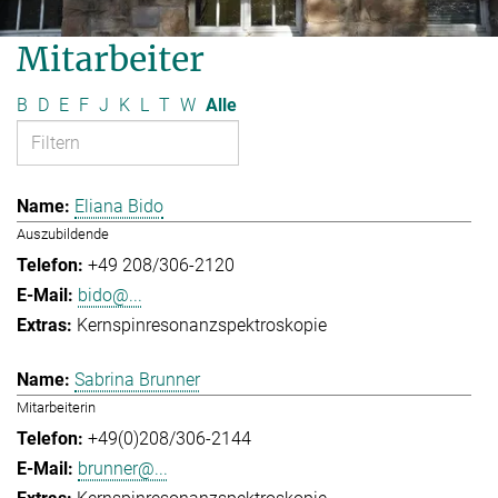
Mitarbeiter
B
D
E
F
J
K
L
T
W
Alle
Eliana Bido
Auszubildende
+49 208/306-2120
bido@...
Kernspinresonanzspektroskopie
Sabrina Brunner
Mitarbeiterin
+49(0)208/306-2144
brunner@...