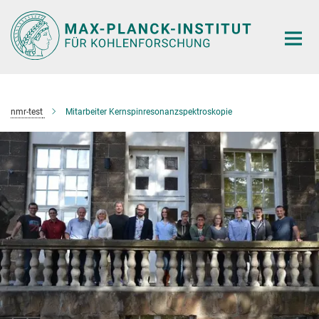
Hauptinhalt
nmr-test
Mitarbeiter Kernspinresonanzspektroskopie