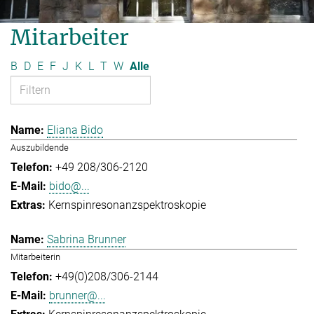
Mitarbeiter
B
D
E
F
J
K
L
T
W
Alle
Eliana Bido
Auszubildende
+49 208/306-2120
bido@...
Kernspinresonanzspektroskopie
Sabrina Brunner
Mitarbeiterin
+49(0)208/306-2144
brunner@...