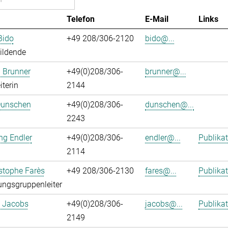
Telefon
E-Mail
Links
Bido
+49 208/306-2120
bido@...
ildende
 Brunner
+49(0)208/306-
brunner@...
iterin
2144
Dunschen
+49(0)208/306-
dunschen@...
2243
ng Endler
+49(0)208/306-
endler@...
Publika
2114
istophe Farès
+49 208/306-2130
fares@...
Publika
ngsgruppenleiter
. Jacobs
+49(0)208/306-
jacobs@...
Publika
2149