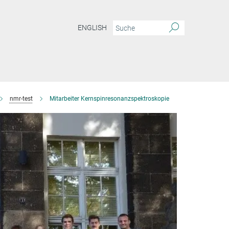
ENGLISH
nmr-test
Mitarbeiter Kernspinresonanzspektroskopie