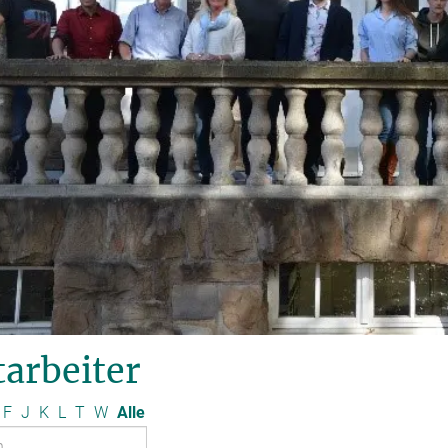
arbeiter
F
J
K
L
T
W
Alle