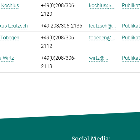
 Kochius
+49(0)208/306-
kochius@...
Publika
2120
kus Leutzsch
+49 208/306-2136
leutzsch@...
Publika
 Tobegen
+49(0)208/306-
tobegen@...
Publika
2112
a Wirtz
+49(0)208/306-
wirtz@...
Publika
2113
Social Media: