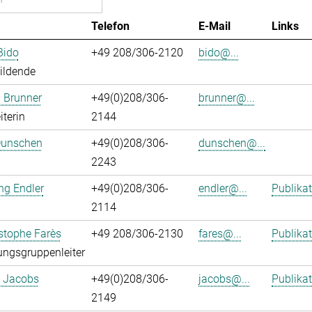
Telefon
E-Mail
Links
Bido
+49 208/306-2120
bido@...
ildende
 Brunner
+49(0)208/306-
brunner@...
iterin
2144
Dunschen
+49(0)208/306-
dunschen@...
2243
ng Endler
+49(0)208/306-
endler@...
Publika
2114
istophe Farès
+49 208/306-2130
fares@...
Publika
ngsgruppenleiter
. Jacobs
+49(0)208/306-
jacobs@...
Publika
2149