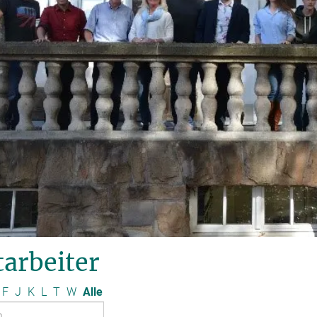
arbeiter
F
J
K
L
T
W
Alle