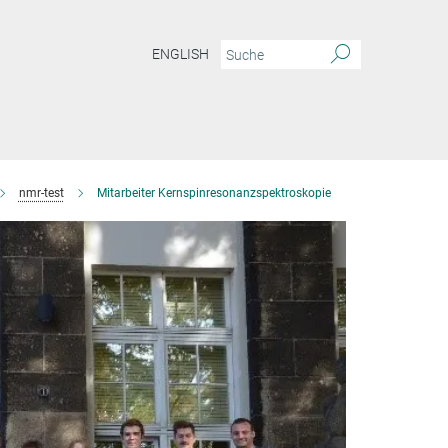
ENGLISH
nmr-test
Mitarbeiter Kernspinresonanzspektroskopie