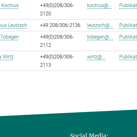
 Kochius
+49(0)208/306-
kochius@...
Publika
2120
kus Leutzsch
+49 208/306-2136
leutzsch@...
Publika
 Tobegen
+49(0)208/306-
tobegen@...
Publika
2112
a Wirtz
+49(0)208/306-
wirtz@...
Publika
2113
Social Media: