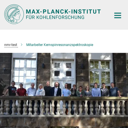
Hauptinhalt
nmr-test
Mitarbeiter Kernspinresonanzspektroskopie