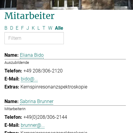
Mitarbeiter
B
D
E
F
J
K
L
T
W
Alle
Eliana Bido
Auszubildende
+49 208/306-2120
bido@...
Kernspinresonanzspektroskopie
Sabrina Brunner
Mitarbeiterin
+49(0)208/306-2144
brunner@...