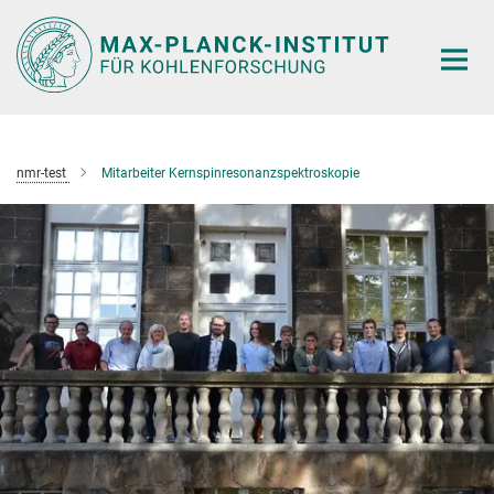
Hauptinhalt
nmr-test
Mitarbeiter Kernspinresonanzspektroskopie