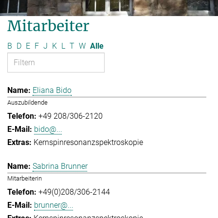
Mitarbeiter
B
D
E
F
J
K
L
T
W
Alle
Eliana Bido
Auszubildende
+49 208/306-2120
bido@...
Kernspinresonanzspektroskopie
Sabrina Brunner
Mitarbeiterin
+49(0)208/306-2144
brunner@...