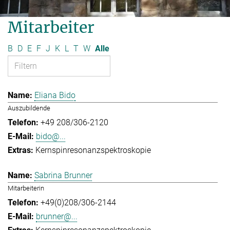
Mitarbeiter
B
D
E
F
J
K
L
T
W
Alle
Eliana Bido
Auszubildende
+49 208/306-2120
bido@...
Kernspinresonanzspektroskopie
Sabrina Brunner
Mitarbeiterin
+49(0)208/306-2144
brunner@...