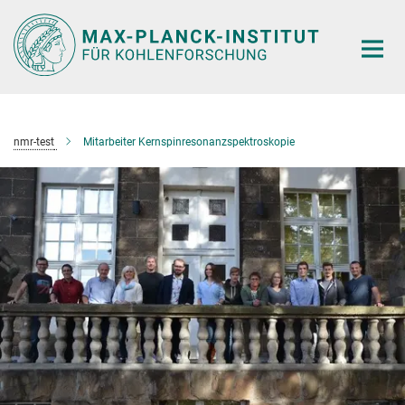
Hauptinhalt
nmr-test
Mitarbeiter Kernspinresonanzspektroskopie