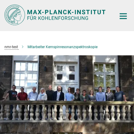
Hauptinhalt
nmr-test
Mitarbeiter Kernspinresonanzspektroskopie