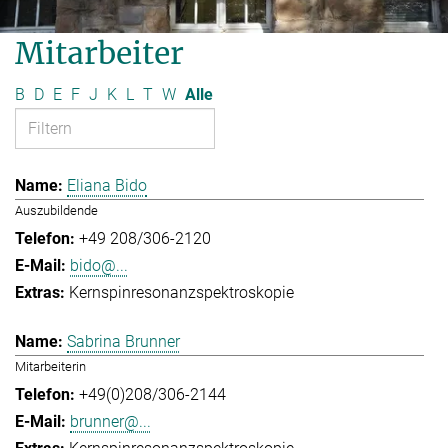
Mitarbeiter
B
D
E
F
J
K
L
T
W
Alle
Eliana Bido
Auszubildende
+49 208/306-2120
bido@...
Kernspinresonanzspektroskopie
Sabrina Brunner
Mitarbeiterin
+49(0)208/306-2144
brunner@...