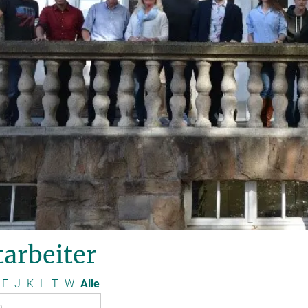
arbeiter
F
J
K
L
T
W
Alle