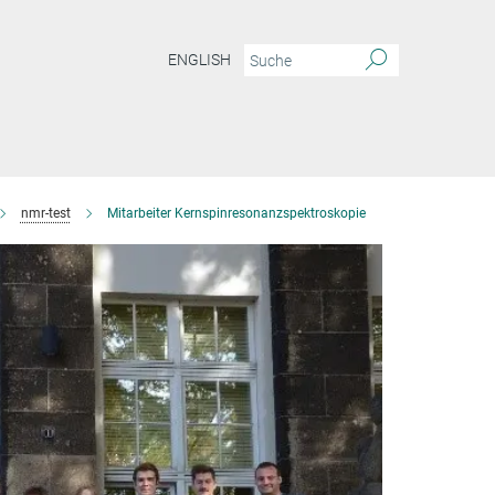
ENGLISH
nmr-test
Mitarbeiter Kernspinresonanzspektroskopie