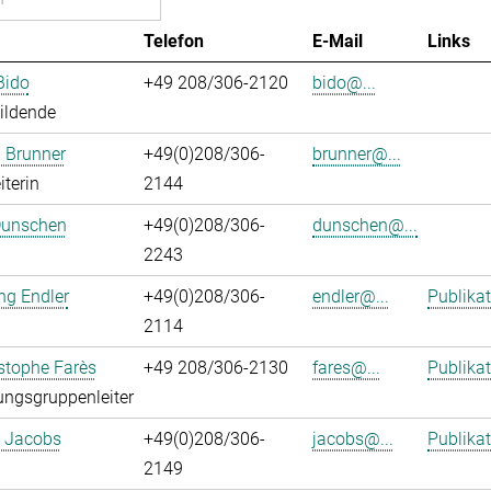
Telefon
E-Mail
Links
Bido
+49 208/306-2120
bido@...
ildende
 Brunner
+49(0)208/306-
brunner@...
iterin
2144
Dunschen
+49(0)208/306-
dunschen@...
2243
ng Endler
+49(0)208/306-
endler@...
Publika
2114
istophe Farès
+49 208/306-2130
fares@...
Publika
ngsgruppenleiter
. Jacobs
+49(0)208/306-
jacobs@...
Publika
2149