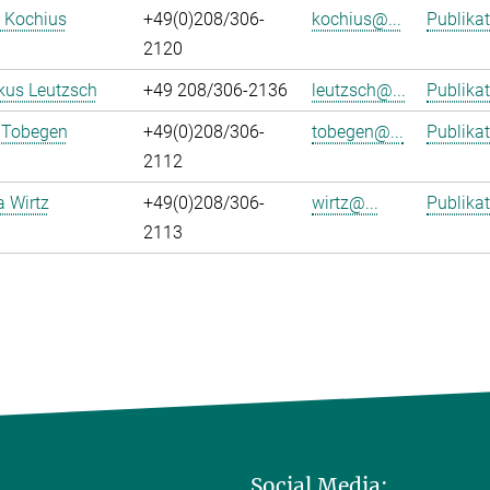
 Kochius
+49(0)208/306-
kochius@...
Publika
2120
kus Leutzsch
+49 208/306-2136
leutzsch@...
Publika
 Tobegen
+49(0)208/306-
tobegen@...
Publika
2112
a Wirtz
+49(0)208/306-
wirtz@...
Publika
2113
Social Media: