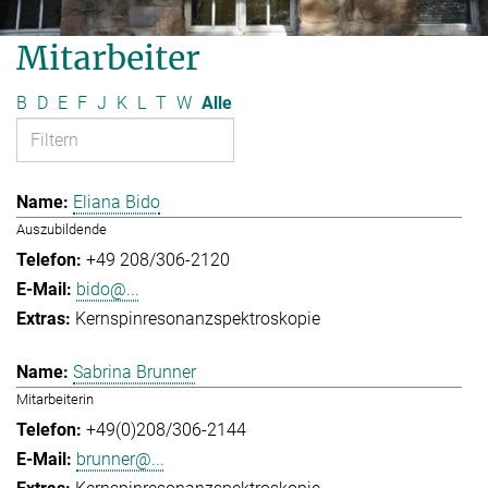
Mitarbeiter
B
D
E
F
J
K
L
T
W
Alle
Eliana Bido
Auszubildende
+49 208/306-2120
bido@...
Kernspinresonanzspektroskopie
Sabrina Brunner
Mitarbeiterin
+49(0)208/306-2144
brunner@...