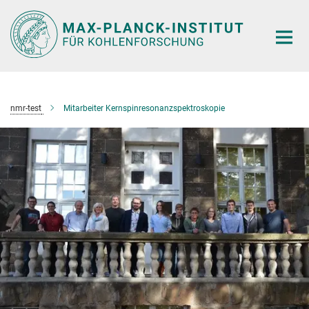
Hauptinhalt
nmr-test
Mitarbeiter Kernspinresonanzspektroskopie