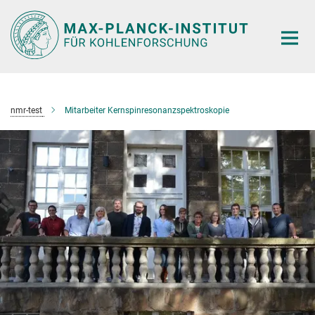
Hauptinhalt
nmr-test
Mitarbeiter Kernspinresonanzspektroskopie