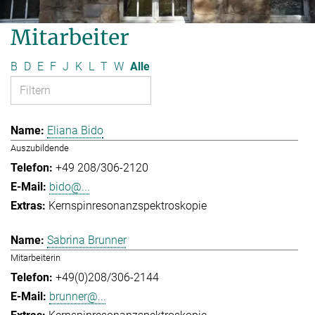
Mitarbeiter
B
D
E
F
J
K
L
T
W
Alle
Eliana Bido
Auszubildende
+49 208/306-2120
bido@...
Kernspinresonanzspektroskopie
Sabrina Brunner
Mitarbeiterin
+49(0)208/306-2144
brunner@...