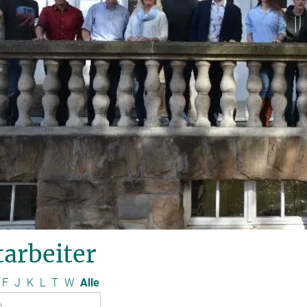
arbeiter
F
J
K
L
T
W
Alle