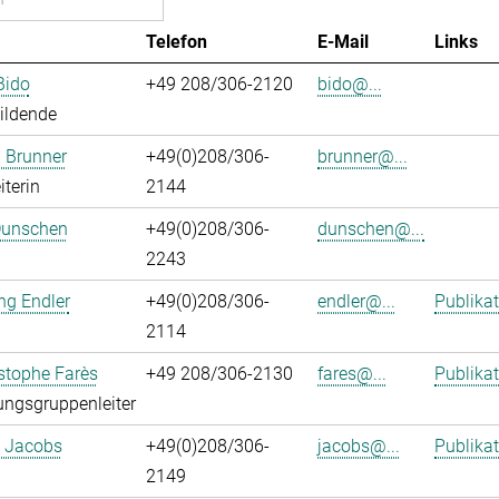
Telefon
E-Mail
Links
Bido
+49 208/306-2120
bido@...
ildende
 Brunner
+49(0)208/306-
brunner@...
iterin
2144
Dunschen
+49(0)208/306-
dunschen@...
2243
ng Endler
+49(0)208/306-
endler@...
Publika
2114
istophe Farès
+49 208/306-2130
fares@...
Publika
ngsgruppenleiter
. Jacobs
+49(0)208/306-
jacobs@...
Publika
2149