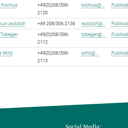
 Kochius
+49(0)208/306-
kochius@...
Publika
2120
kus Leutzsch
+49 208/306-2136
leutzsch@...
Publika
 Tobegen
+49(0)208/306-
tobegen@...
Publika
2112
a Wirtz
+49(0)208/306-
wirtz@...
Publika
2113
Social Media: