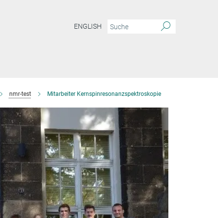
ENGLISH
nmr-test
Mitarbeiter Kernspinresonanzspektroskopie