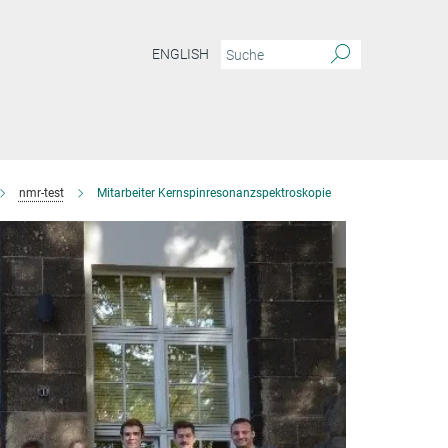
ENGLISH
nmr-test
Mitarbeiter Kernspinresonanzspektroskopie