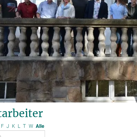
arbeiter
F
J
K
L
T
W
Alle