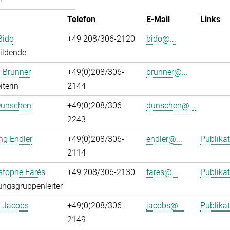
Telefon
E-Mail
Links
Bido
+49 208/306-2120
bido@...
ildende
 Brunner
+49(0)208/306-
brunner@...
iterin
2144
Dunschen
+49(0)208/306-
dunschen@...
2243
ng Endler
+49(0)208/306-
endler@...
Publika
2114
istophe Farès
+49 208/306-2130
fares@...
Publika
ngsgruppenleiter
. Jacobs
+49(0)208/306-
jacobs@...
Publika
2149