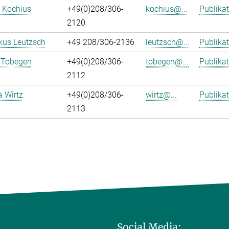
 Kochius
+49(0)208/306-
kochius@...
Publika
2120
kus Leutzsch
+49 208/306-2136
leutzsch@...
Publika
 Tobegen
+49(0)208/306-
tobegen@...
Publika
2112
a Wirtz
+49(0)208/306-
wirtz@...
Publika
2113
Social Media: