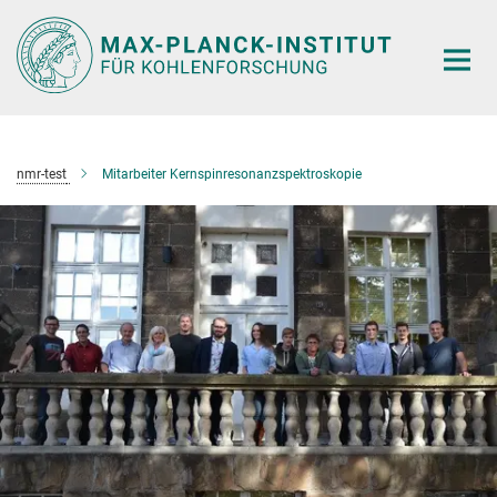
Hauptinhalt
nmr-test
Mitarbeiter Kernspinresonanzspektroskopie