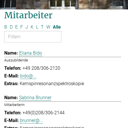
Mitarbeiter
B
D
E
F
J
K
L
T
W
Alle
Eliana Bido
Auszubildende
+49 208/306-2120
bido@...
Kernspinresonanzspektroskopie
Sabrina Brunner
Mitarbeiterin
+49(0)208/306-2144
brunner@...