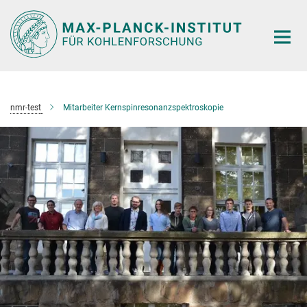
Hauptinhalt
nmr-test
Mitarbeiter Kernspinresonanzspektroskopie