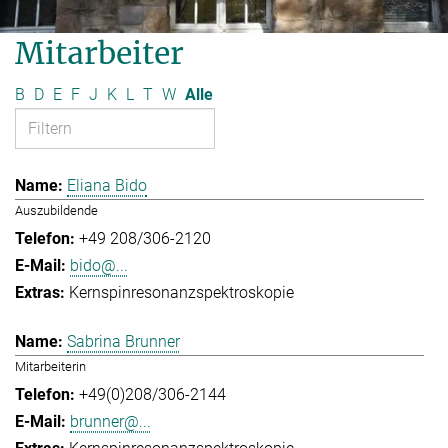
Mitarbeiter
B
D
E
F
J
K
L
T
W
Alle
Eliana Bido
Auszubildende
+49 208/306-2120
bido@...
Kernspinresonanzspektroskopie
Sabrina Brunner
Mitarbeiterin
+49(0)208/306-2144
brunner@...