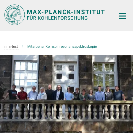
Hauptinhalt
nmr-test
Mitarbeiter Kernspinresonanzspektroskopie