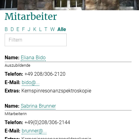
Mitarbeiter
B
D
E
F
J
K
L
T
W
Alle
Eliana Bido
Auszubildende
+49 208/306-2120
bido@...
Kernspinresonanzspektroskopie
Sabrina Brunner
Mitarbeiterin
+49(0)208/306-2144
brunner@...