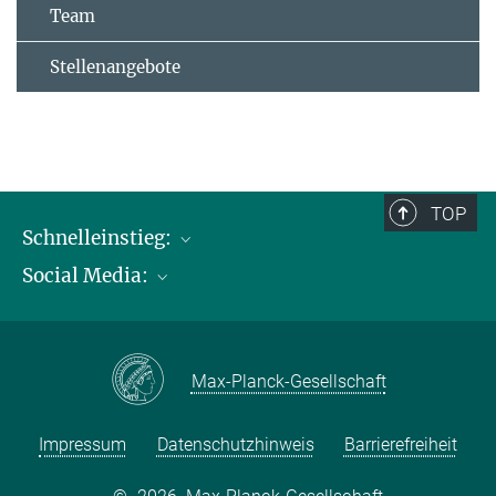
Team
Stellenangebote
TOP
Schnelleinstieg:
Social Media:
Publikationen
Max-Planck-Gesellschaft
Facebook
Kontakt und Anfahrtsbeschreibung
Instagram
Max-Planck-Gesellschaft
LinkedIN
Youtube
Impressum
Datenschutzhinweis
Barrierefreiheit