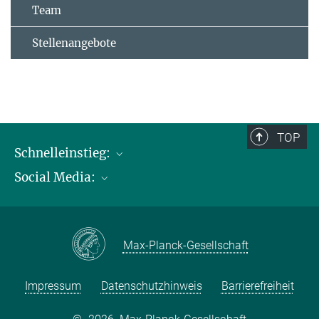
Team
Stellenangebote
TOP
Schnelleinstieg:
Social Media:
Publikationen
Max-Planck-Gesellschaft
Facebook
Kontakt und Anfahrtsbeschreibung
Instagram
Max-Planck-Gesellschaft
LinkedIN
Youtube
Impressum
Datenschutzhinweis
Barrierefreiheit