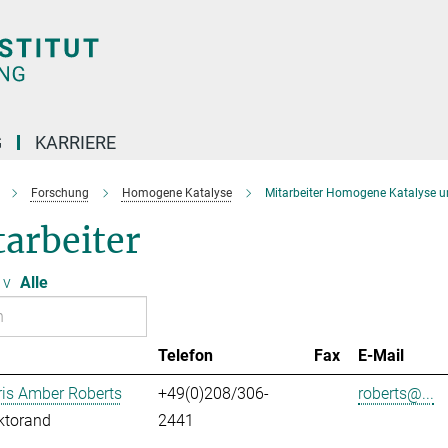
G
KARRIERE
Forschung
Homogene Katalyse
Mitarbeiter Homogene Katalyse u
arbeiter
v
Alle
Telefon
Fax
E-Mail
ris Amber Roberts
+49(0)208/306-
roberts@...
ktorand
2441