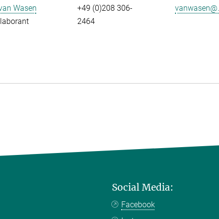
 van Wasen
+49 (0)208 306-
vanwasen@.
laborant
2464
Social Media:
Facebook