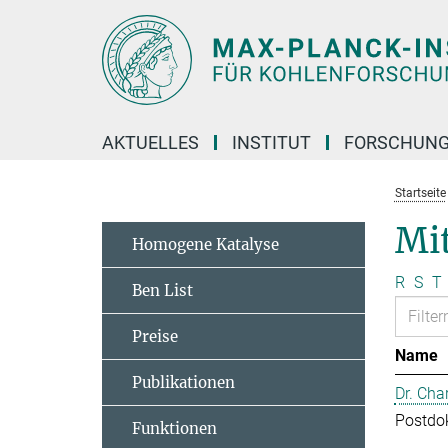
Hauptinhalt
AKTUELLES
INSTITUT
FORSCHUN
Startseite
Mit
Homogene Katalyse
R
S
T
Ben List
Preise
Name
Publikationen
Dr. Cha
Postdo
Funktionen