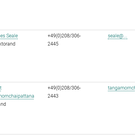
es Seale
+49(0)208/306-
seale@...
ktorand
2445
t
+49(0)208/306-
tangamornch
ornchaipattana
2443
and