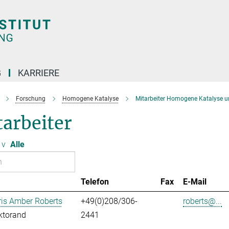
G
KARRIERE
Forschung
Homogene Katalyse
Mitarbeiter Homogene Katalyse u
arbeiter
v
Alle
Telefon
Fax
E-Mail
ris Amber Roberts
+49(0)208/306-
roberts@...
ktorand
2441