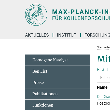
Hauptinhalt
AKTUELLES
INSTITUT
FORSCHUN
Startseite
Mit
Homogene Katalyse
R
S
T
Ben List
Preise
Name
Publikationen
Dr. Cha
Postdo
Funktionen