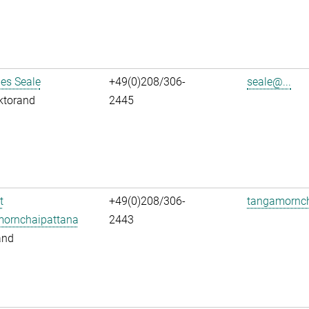
es Seale
+49(0)208/306-
seale@...
ktorand
2445
t
+49(0)208/306-
tangamornch
ornchaipattana
2443
and