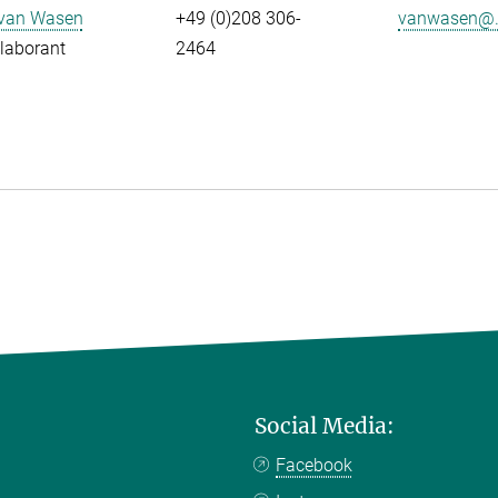
 van Wasen
+49 (0)208 306-
vanwasen@.
laborant
2464
Social Media:
Facebook