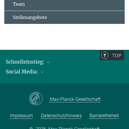
Team
Stellenangebote
TOP
Schnelleinstieg:
Social Media:
Publikationen
Max-Planck-Gesellschaft
Facebook
Kontakt und Anfahrtsbeschreibung
Instagram
Max-Planck-Gesellschaft
LinkedIN
Youtube
Impressum
Datenschutzhinweis
Barrierefreiheit