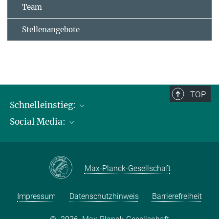
Team
Stellenangebote
TOP
Schnelleinstieg:
Social Media:
Publikationen
Max-Planck-Gesellschaft
Facebook
Kontakt und Anfahrtsbeschreibung
Instagram
Max-Planck-Gesellschaft
LinkedIN
Youtube
Impressum
Datenschutzhinweis
Barrierefreiheit