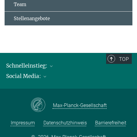
Team
Stellenangebote
TOP
Schnelleinstieg:
Social Media:
Publikationen
Max-Planck-Gesellschaft
Facebook
Kontakt und Anfahrtsbeschreibung
Instagram
Max-Planck-Gesellschaft
LinkedIN
Youtube
Impressum
Datenschutzhinweis
Barrierefreiheit