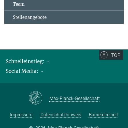
Team
Stellenangebote
TOP
Schnelleinstieg:
Social Media:
Publikationen
Max-Planck-Gesellschaft
Facebook
Kontakt und Anfahrtsbeschreibung
Instagram
Max-Planck-Gesellschaft
LinkedIN
Youtube
Impressum
Datenschutzhinweis
Barrierefreiheit