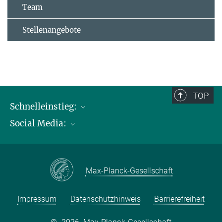
Team
Stellenangebote
TOP
Schnelleinstieg:
Social Media:
Publikationen
Max-Planck-Gesellschaft
Facebook
Kontakt und Anfahrtsbeschreibung
Instagram
Max-Planck-Gesellschaft
LinkedIN
Youtube
Impressum
Datenschutzhinweis
Barrierefreiheit