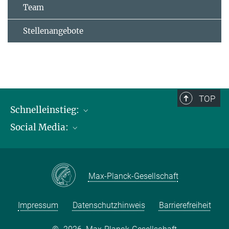
Team
Stellenangebote
TOP
Schnelleinstieg:
Social Media:
Publikationen
Max-Planck-Gesellschaft
Facebook
Kontakt und Anfahrtsbeschreibung
Instagram
Max-Planck-Gesellschaft
LinkedIN
Youtube
Impressum
Datenschutzhinweis
Barrierefreiheit