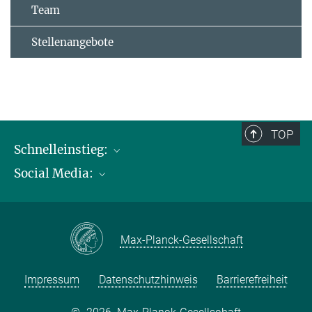
Team
Stellenangebote
TOP
Schnelleinstieg:
Social Media:
Publikationen
Max-Planck-Gesellschaft
Facebook
Kontakt und Anfahrtsbeschreibung
Instagram
Max-Planck-Gesellschaft
LinkedIN
Youtube
Impressum
Datenschutzhinweis
Barrierefreiheit