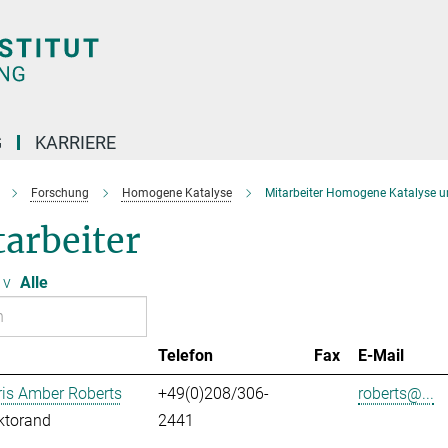
G
KARRIERE
Forschung
Homogene Katalyse
Mitarbeiter Homogene Katalyse u
arbeiter
v
Alle
Telefon
Fax
E-Mail
ris Amber Roberts
+49(0)208/306-
roberts@...
ktorand
2441