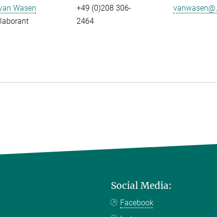
 van Wasen
+49 (0)208 306-
vanwasen@.
laborant
2464
Social Media:
Facebook