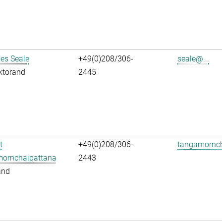
es Seale
+49(0)208/306-
seale@...
ktorand
2445
t
+49(0)208/306-
tangamornch
ornchaipattana
2443
and