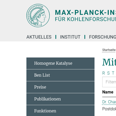
Hauptinhalt
AKTUELLES
INSTITUT
FORSCHUN
Startseite
Mit
Homogene Katalyse
R
S
T
Ben List
Preise
Name
Publikationen
Dr. Cha
Postdo
Funktionen