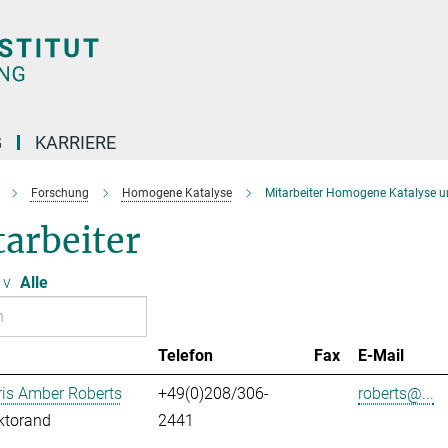
G
KARRIERE
Forschung
Homogene Katalyse
Mitarbeiter Homogene Katalyse u
arbeiter
v
Alle
Telefon
Fax
E-Mail
ris Amber Roberts
+49(0)208/306-
roberts@...
ktorand
2441