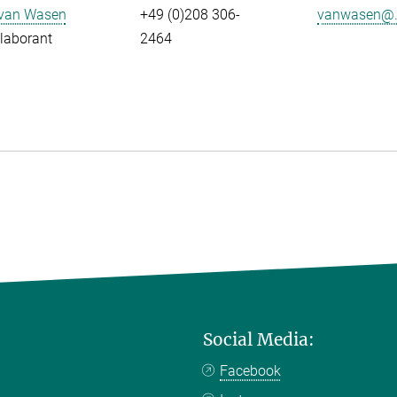
 van Wasen
+49 (0)208 306-
vanwasen@.
laborant
2464
Social Media:
Facebook