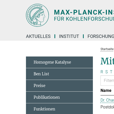
Hauptinhalt
AKTUELLES
INSTITUT
FORSCHUN
Startseite
Mit
Homogene Katalyse
R
S
T
Ben List
Preise
Name
Publikationen
Dr. Cha
Postdo
Funktionen