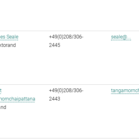
es Seale
+49(0)208/306-
seale@...
ktorand
2445
t
+49(0)208/306-
tangamornch
ornchaipattana
2443
and