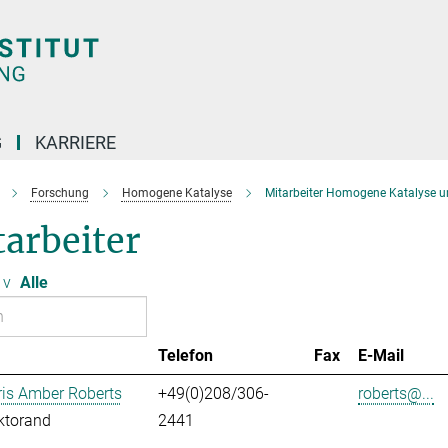
G
KARRIERE
Forschung
Homogene Katalyse
Mitarbeiter Homogene Katalyse u
arbeiter
v
Alle
Telefon
Fax
E-Mail
ris Amber Roberts
+49(0)208/306-
roberts@...
ktorand
2441