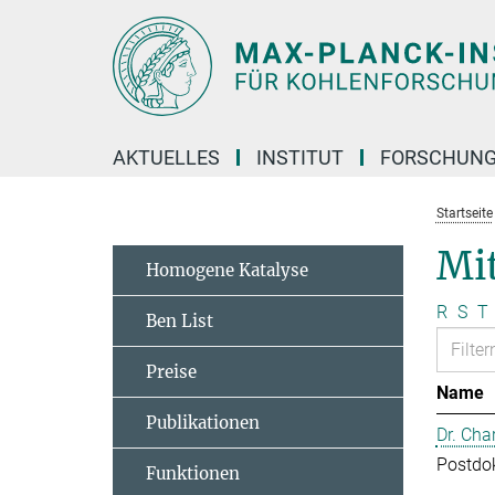
Hauptinhalt
AKTUELLES
INSTITUT
FORSCHUN
Startseite
Mit
Homogene Katalyse
R
S
T
Ben List
Preise
Name
Publikationen
Dr. Cha
Postdo
Funktionen