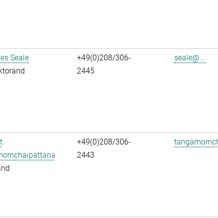
es Seale
+49(0)208/306-
seale@...
ktorand
2445
t
+49(0)208/306-
tangamornch
ornchaipattana
2443
and