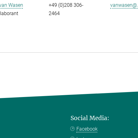
 van Wasen
+49 (0)208 306-
vanwasen@.
laborant
2464
Social Media:
Facebook