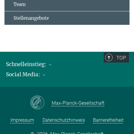
Team
Stellenangebote
TOP
Schnelleinstieg:
Social Media:
Publikationen
Max-Planck-Gesellschaft
Facebook
Kontakt und Anfahrtsbeschreibung
Instagram
Max-Planck-Gesellschaft
LinkedIN
Youtube
Impressum
Datenschutzhinweis
Barrierefreiheit