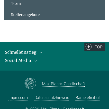
Team
Stellenangebote
TOP
Schnelleinstieg:
Social Media:
Publikationen
Max-Planck-Gesellschaft
Facebook
Kontakt und Anfahrtsbeschreibung
Instagram
Max-Planck-Gesellschaft
LinkedIN
Youtube
Impressum
Datenschutzhinweis
Barrierefreiheit