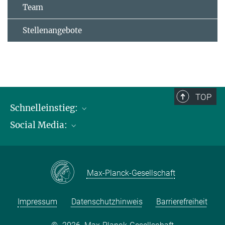
Team
Stellenangebote
TOP
Schnelleinstieg:
Social Media:
Publikationen
Max-Planck-Gesellschaft
Facebook
Kontakt und Anfahrtsbeschreibung
Instagram
Max-Planck-Gesellschaft
LinkedIN
Youtube
Impressum
Datenschutzhinweis
Barrierefreiheit