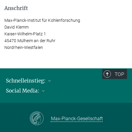
Anschrift
Max-Planck-Institut für Kohlenforschung
David Klemm
Kaiser-Wilhelm-Platz 1
45470 Mülheim an der Ruhr
Nordrhein-Westfalen
TOP
Schnelleinstieg:
Social Media:
Publikationen
Max-Planck-Gesellschaft
Facebook
Kontakt und Anfahrtsbeschreibung
Instagram
Max-Planck-Gesellschaft
LinkedIN
Youtube